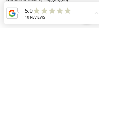
Switzerland
Memberbereich Onlinekurse
Rezeptdatenbank
Downloadbereich
Blog
Analysen
Impressum
AGB / DSE
Kontakt
Darm gut - alles gut
​ KLG
Dottikerstrasse 2
5607 Hägglingen
hallo(at)darmgutallesgut.ch