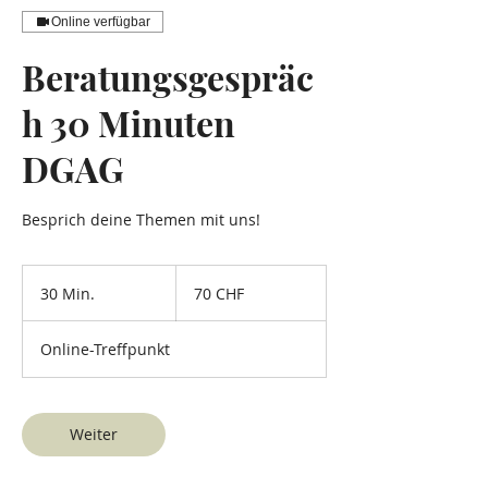
Online verfügbar
Beratungsgespräc
h 30 Minuten
DGAG
Besprich deine Themen mit uns!
70
Schweizer
30 Min.
3
70 CHF
Franken
0
M
Online-Treffpunkt
i
n
.
Weiter