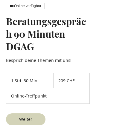
Online verfügbar
Beratungsgespräc
h 90 Minuten
DGAG
Besprich deine Themen mit uns!
209
Schweizer
1 Std. 30 Min.
1
209 CHF
Franken
S
t
Online-Treffpunkt
d
3
0
M
Weiter
i
n
.