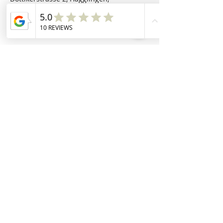
Switzerland
Memberbereich Onlinekurse
Rezeptdatenbank
Downloadbereich
Blog
Analysen
Impressum
AGB / DSE
Kontakt
Darm gut - alles gut
​ KLG
Dottikerstrasse 2
5607 Hägglingen
hallo(at)darmgutallesgut.ch