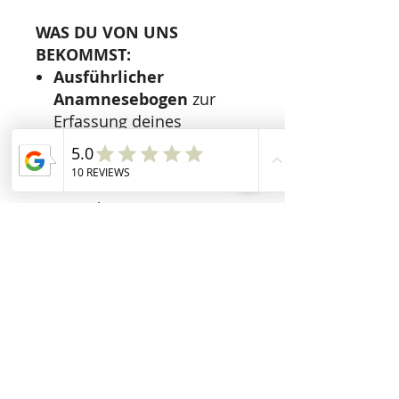
WAS DU VON UNS
BEKOMMST:
Ausführlicher
Anamnesebogen
zur
Erfassung deines
Gesundheitskontexts
Professionelles Test-
Kit
mit klaren
Instruktionen (per Post
zugesendet)
Detaillierte
Analyse
&
Laborbericht
mit umfassender
Auswertung
Individuelle
(Ernährungs-)Empfehlu
ngen
zur Unterstützung