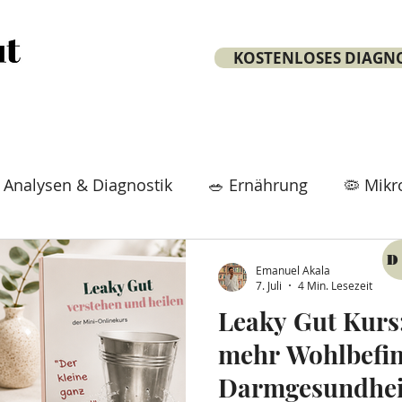
KOSTENLOSES DIAGN
 Analysen & Diagnostik
🥗 Ernährung
🦠 Mik
tox
⏳ Longevity & Vitality
⚡ Stoffwechsel
D
Emanuel Akala
7. Juli
4 Min. Lesezeit
Leaky Gut Kurs
🧘 Lifestyle & Mindset
💊 Nahrungsergänzung 
mehr Wohlbefi
Darmgesundhei
inekurs