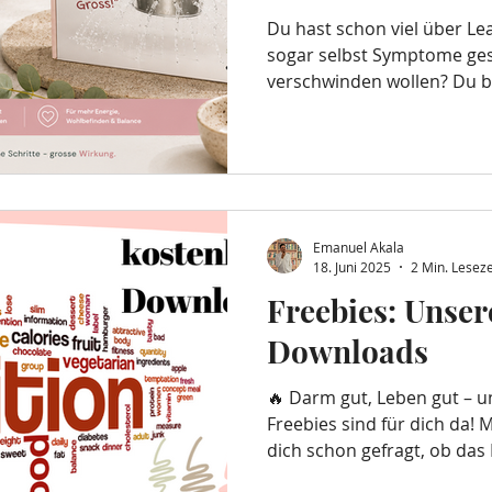
Du hast schon viel über Lea
sogar selbst Symptome gesp
verschwinden wollen? Du bis
Menschen kämpfen mit Ver
im Verborgenen bleiben un
belasten. Doch es gibt Hof
von Onlinekursen, die dir 
zu verstehen und gezielt zu
Emanuel Akala
18. Juni 2025
2 Min. Leseze
Freebies: Unser
Downloads
🔥 Darm gut, Leben gut – u
Freebies sind für dich da! Ma
dich schon gefragt, ob da
Müdigkeit nach dem Essen