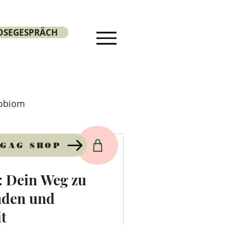
OSEGESPRÄCH
robiom
🌸 Frauengesundheit
GAG SHOP
: Dein Weg zu
& Therapeutika
nden und
t