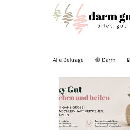
Alle Beiträge
🔴 Darm

🩺 Erkrankungen
🌱 De
🌿 TCM & Naturheilkunde
Onlinekurs
🧑🏾‍💻 Onl