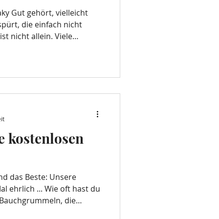
ky Gut gehört, vielleicht
ürt, die einfach nicht
t nicht allein. Viele
dauungsproblemen, die oft
d das tägliche Leben
fnung – und zwar in Form
helfen, deinen Darm besser
 unterstützen.
it
e kostenlosen
nd das Beste: Unsere
l ehrlich ... Wie oft hast du
s Bauchgrummeln, die
 oder deine Hautprobleme