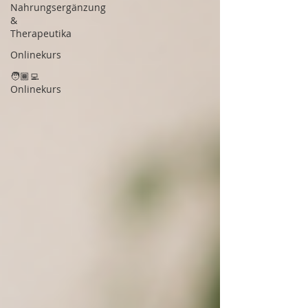
Nahrungsergänzung
&
Therapeutika
Onlinekurs
🧑🏾‍💻
Onlinekurs