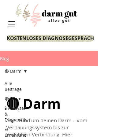
KOSTENLOSES DIAGNOSEGESPRÄCH
Blog
🔴 Darm
Alle
Beiträge
🔴 Darm
🔴 Darm
🧪 Analysen
&
Diagnostik
Alles rund um deinen Darm – vom
Verdauungssystem bis zur
🥗
Bauchhirn-Verbindung. Hier
Ernährung