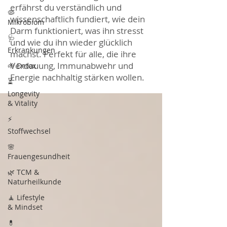
erfährst du verständlich und
🦠
wissenschaftlich fundiert, wie dein
Mikrobiom
Darm funktioniert, was ihn stresst
🩺
und wie du ihn wieder glücklich
Erkrankungen
machst. Perfekt für alle, die ihre
Verdauung, Immunabwehr und
🌱 Detox
Energie nachhaltig stärken wollen.
⏳
Longevity
& Vitality
⚡
Stoffwechsel
🌸
Frauengesundheit
🌿 TCM &
Naturheilkunde
🧘 Lifestyle
& Mindset
💊