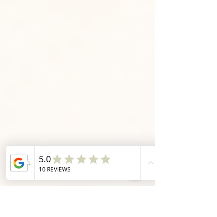
nicht allein. Viele Menschen kämpfen mit
Verdauungsproblemen, die oft im Verborgenen
bleiben und das tägliche Leben belasten. Doch
es gibt Hoffnung – und zwar in Form von
Onlinekursen, die dir helfen, deinen Darm
besser zu verstehen und gezielt zu
unterstützen.