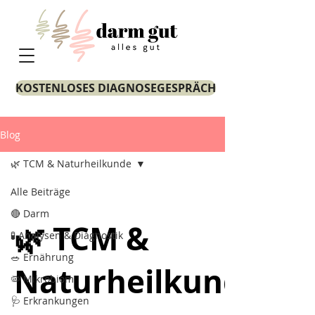
KOSTENLOSES DIAGNOSEGESPRÄCH
Blog
🌿 TCM & Naturheilkunde
Alle Beiträge
🔴 Darm
🌿 TCM &
🧪 Analysen & Diagnostik
🥗 Ernährung
Naturheilkunde
🦠 Mikrobiom
🩺 Erkrankungen