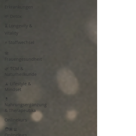
Erkrankungen
🌱 Detox
⏳ Longevity &
Vitality
⚡ Stoffwechsel
🌸
Frauengesundheit
🌿 TCM &
Naturheilkunde
🧘 Lifestyle &
Mindset
💊
Nahrungsergänzung
& Therapeutika
Onlinekurs
🧑🏾‍💻
Onlinekurs