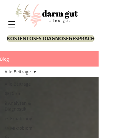
KOSTENLOSES DIAGNOSEGESPRÄCH
Blog
Alle Beiträge
Alle Beiträge
🔴 Darm
🧪 Analysen &
Diagnostik
🥗 Ernährung
🦠 Mikrobiom
🩺