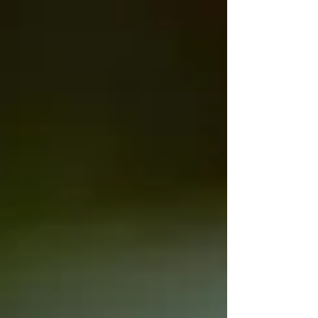
dem mittleren Alter. Die klassische
medizinische Strategie ist meist schnell klar:
Blutdruck messen → Medikament verschreiben
. Sehr häufig kommen dabei Wirkstoffe wie
Candesartan , Ramipril oder andere
Blutdrucksenker zum Einsatz. Diese
Medikamente können sinnvoll sein. Sie senke