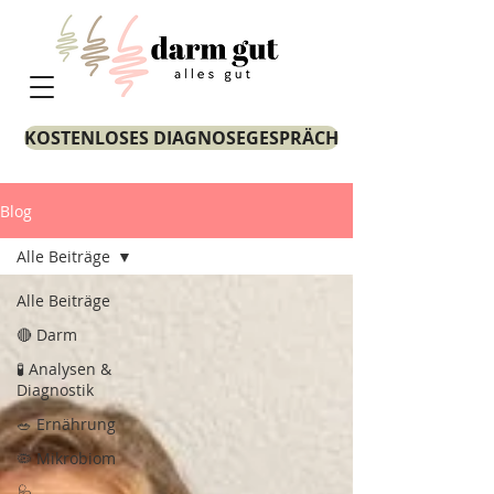
KOSTENLOSES DIAGNOSEGESPRÄCH
Blog
Alle Beiträge
Alle Beiträge
🔴 Darm
🧪 Analysen &
Diagnostik
🥗 Ernährung
🦠 Mikrobiom
🩺