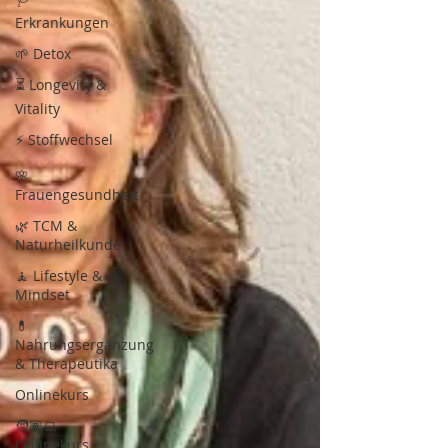
Erkrankungen
🌱 Detox
⏳ Longevity &
Vitality
⚡ Stoffwechsel
🌸
Frauengesundheit
🌿 TCM &
Naturheilkunde
🧘 Lifestyle &
Mindset
💊
Nahrungsergänzung
& Therapeutika
Onlinekurs
🧑🏾‍💻
Onlinekurs