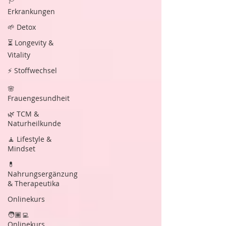
Erkrankungen
🌱 Detox
⏳ Longevity &
Vitality
⚡ Stoffwechsel
🌸
Frauengesundheit
🌿 TCM &
Naturheilkunde
🧘 Lifestyle &
Mindset
💊
Nahrungsergänzung
& Therapeutika
Onlinekurs
🧑🏾‍💻
Onlinekurs