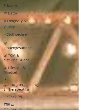
Erkrankungen
🌱 Detox
⏳ Longevity &
Vitality
⚡ Stoffwechsel
🌸
Frauengesundheit
🌿 TCM &
Naturheilkunde
🧘 Lifestyle &
Mindset
💊
Nahrungsergänzung
& Therapeutika
Onlinekurs
🧑🏾‍💻
Onlinekurs