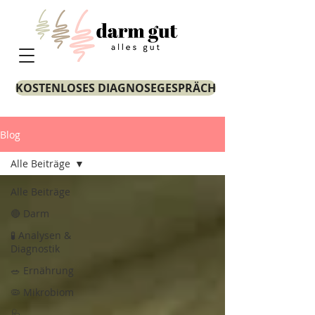
KOSTENLOSES DIAGNOSEGESPRÄCH
Blog
Alle Beiträge
Alle Beiträge
🔴 Darm
🧪 Analysen &
Diagnostik
🥗 Ernährung
🦠 Mikrobiom
🩺