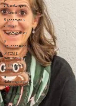
Erkrankungen
🌱 Detox
⏳ Longevity &
Vitality
⚡ Stoffwechsel
🌸
Frauengesundheit
🌿 TCM &
Naturheilkunde
🧘 Lifestyle &
Mindset
💊
Nahrungsergänzung
& Therapeutika
Onlinekurs
🧑🏾‍💻
Onlinekurs