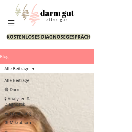
KOSTENLOSES DIAGNOSEGESPRÄCH
Blog
Alle Beiträge
Alle Beiträge
🔴 Darm
🧪 Analysen &
Diagnostik
🥗 Ernährung
🦠 Mikrobiom
🩺