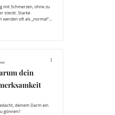
ng mit Schmerzen, ohne zu
er steckt. Starke
 werden oft als „normal“
leiben unauffällig. Und das
 stimmt nicht – aber
schnitt dauert es 7 bis 10
agnostiziert wird. Doch
ndlichkeitsstörung. Sie ist
e Erkrankung – und genau
zeit
warum dein
merksamkeit
gedacht, deinem Darm ein
zu gönnen?