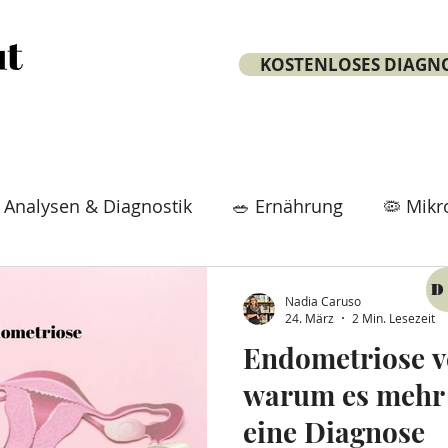
KOSTENLOSES DIAGN
 Analysen & Diagnostik
🥗 Ernährung
🦠 Mik
tox
⏳ Longevity & Vitality
⚡ Stoffwechsel
D
Nadia Caruso
24. März
2 Min. Lesezeit
Endometriose v
🧘 Lifestyle & Mindset
💊 Nahrungsergänzung 
warum es mehr 
eine Diagnose
inekurs