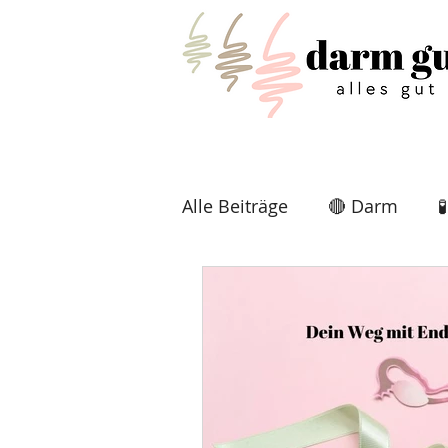
Alle Beiträge
🔴 Darm

🩺 Erkrankungen
🌱 De
🌿 TCM & Naturheilkunde
Onlinekurs
🧑🏾‍💻 Onl