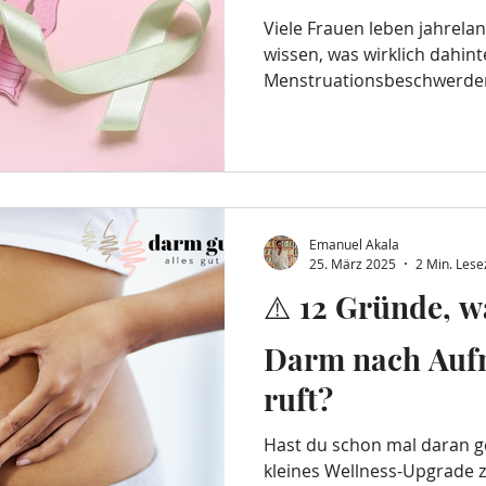
Viele Frauen leben jahrela
wissen, was wirklich dahint
Menstruationsbeschwerden
abgetan. Untersuchungen b
Gefühl bleibt: „Irgendetwas
niemand sieht es.“ Im Durch
Jahre , bis Endometriose di
Endometriose ist keine Befi
eine komplexe, systemisch
Emanuel Akala
deshalb braucht es ein
25. März 2025
2 Min. Lese
⚠️ 12 Gründe, 
Darm nach Auf
ruft?
Hast du schon mal daran 
kleines Wellness-Upgrade 