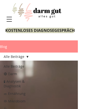
KOSTENLOSES DIAGNOSEGESPRÄCH
Blog
Alle Beiträge
Alle Beiträge
🔴 Darm
🧪 Analysen &
Diagnostik
🥗 Ernährung
🦠 Mikrobiom
🩺