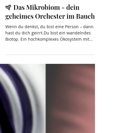
Nadia Caruso
8. Dez. 2025
2 Min. Lesezeit
🪇 Das Mikrobiom - dein
geheimes Orchester im Bauch
Wenn du denkst, du bist eine Person – dann
hast du dich geirrt.Du bist ein wandelndes
Biotop. Ein hochkomplexes Ökosystem mit
Milliarden von kleinen Mitbewohnern, die dich
am Laufen halten (und manchmal auch
lahmlegen). Willkommen in der faszinierenden
Welt deines Mikrobioms! 🌿