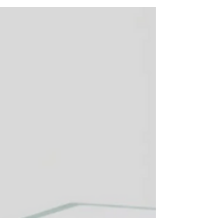
zusammen. Denn er zeigt, wie sehr wir die
Verantwortung für unsere Gesundheit
abgegeben haben – an ein System, das nicht
für echte Gesundheit gebaut ist. Unser
„Gesundheitssystem“ verwaltet in erster Linie
Krankheiten. Es geht um
Symptommanagement, Kostenkontrolle und
Standardprozesse – nicht um Prävention,
Vitalität oder Lebensfreude. Genau das zeigt
sich auch beim Thema Mikrobiom-Analyse. W