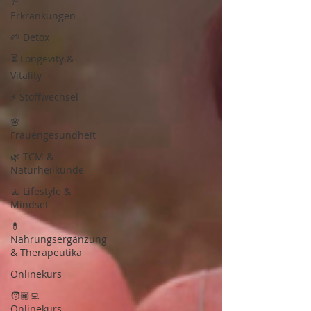
Erkrankungen
🌱 Detox
⏳ Longevity &
Vitality
⚡ Stoffwechsel
🌸
Frauengesundheit
🌿 TCM &
Naturheilkunde
🧘 Lifestyle &
Mindset
💊
Nahrungsergänzung
& Therapeutika
Onlinekurs
🧑🏾‍💻
Onlinekurs