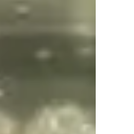
als „normal“ abgetan. Untersuchungen bleiben
unauffällig. Und das Gefühl bleibt:
„Irgendetwas stimmt nicht – aber niemand
sieht es.“ Im Durchschnitt dauert es 7 bis 10
Jahre , bis Endometriose diagnostiziert wird.
Doch Endometriose ist keine
Befindlichkeitsstörung. Sie ist eine komplexe,
systemische Erkrankung – und genau deshalb
braucht es ein