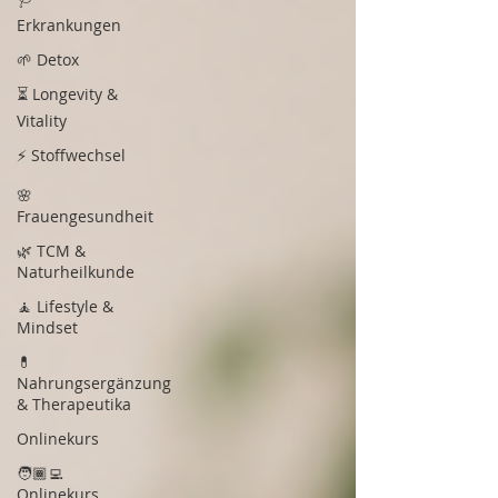
Erkrankungen
🌱 Detox
⏳ Longevity &
Vitality
⚡ Stoffwechsel
🌸
Frauengesundheit
🌿 TCM &
Naturheilkunde
🧘 Lifestyle &
Mindset
💊
Nahrungsergänzung
& Therapeutika
Onlinekurs
🧑🏾‍💻
Onlinekurs